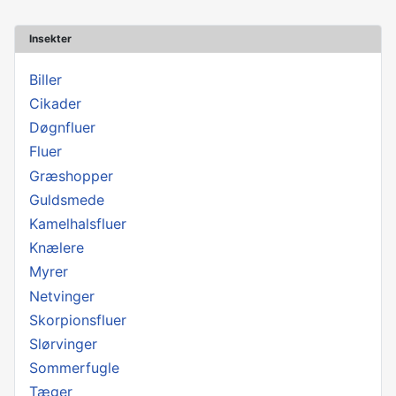
Insekter
Biller
Cikader
Døgnfluer
Fluer
Græshopper
Guldsmede
Kamelhalsfluer
Knælere
Myrer
Netvinger
Skorpionsfluer
Slørvinger
Sommerfugle
Tæger