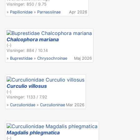
Visninger: 850 / 9.75
»
Papilionidae
»
Parnassiinae
Apr 2026
Chalcophora mariana
(-)
Visninger: 884 / 10.14
»
Buprestidae
»
Chrysochroinae
Maj 2026
Curculio villosus
(-)
Visninger: 1133 / 7.92
»
Curculionidae
»
Curculioninae
Mar 2026
Magdalis phlegmatica
(-)