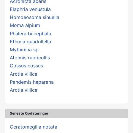
Acronicta aceris
Elaphria venustula
Homoeosoma sinuella
Moma alpium
Phalera bucephala
Ethmia quadrillella
Mythimna sp.
Atolmis rubricollis
Cossus cossus
Arctia villica
Pandemis heparana
Arctia villica
Seneste Opdateringer
Ceratomegilla notata