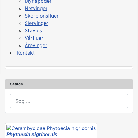
Myriapoder
Netvinger
Skorpionsfluer
Slørvinger
Støvlus
Vårfluer
Årevinger
Kontakt
Search
asdasd
Phytoecia nigricornis