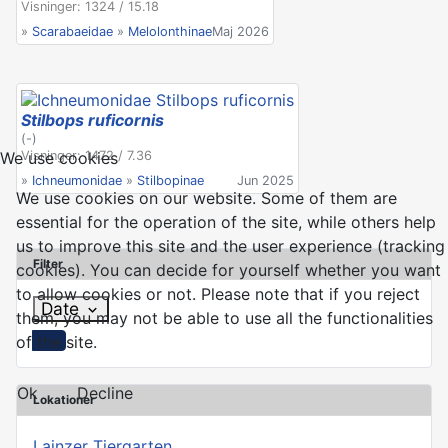
Visninger: 1324 / 15.18
»
Scarabaeidae
»
Melolonthinae
Maj 2026
Stilbops ruficornis
(-)
Visninger: 1472 / 7.36
We use cookies
»
Ichneumonidae
»
Stilbopinae
Jun 2025
We use cookies on our website. Some of them are
essential for the operation of the site, while others help
us to improve this site and the user experience (tracking
Filter
cookies). You can decide for yourself whether you want
to allow cookies or not. Please note that if you reject
Date
them, you may not be able to use all the functionalities
of the site.
Åben kalenderen
Ok
Decline
Lokationer
Lainzer Tiergarten