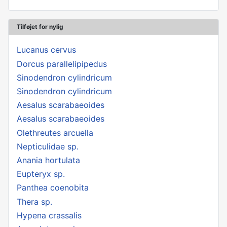
Tilføjet for nylig
Lucanus cervus
Dorcus parallelipipedus
Sinodendron cylindricum
Sinodendron cylindricum
Aesalus scarabaeoides
Aesalus scarabaeoides
Olethreutes arcuella
Nepticulidae sp.
Anania hortulata
Eupteryx sp.
Panthea coenobita
Thera sp.
Hypena crassalis