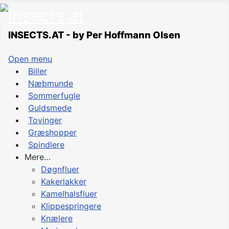
INSECTS.AT - by Per Hoffmann Olsen
Open menu
Biller
Næbmunde
Sommerfugle
Guldsmede
Tovinger
Græshopper
Spindlere
Mere…
Døgnfluer
Kakerlakker
Kamelhalsfluer
Klippespringere
Knælere