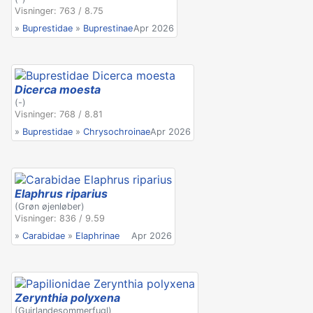
Visninger: 763 / 8.75
»
Buprestidae
»
Buprestinae
Apr 2026
Dicerca moesta
(-)
Visninger: 768 / 8.81
»
Buprestidae
»
Chrysochroinae
Apr 2026
Elaphrus riparius
(Grøn øjenløber)
Visninger: 836 / 9.59
»
Carabidae
»
Elaphrinae
Apr 2026
Zerynthia polyxena
(Guirlandesommerfugl)