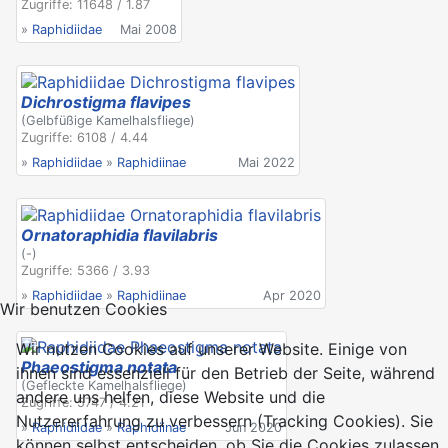
Zugriffe: 11648 / 1.87
»
Raphidiidae
Mai 2008
Dichrostigma flavipes
(Gelbfüßige Kamelhalsfliege)
Zugriffe: 6108 / 4.44
»
Raphidiidae
»
Raphidiinae
Mai 2022
Ornatoraphidia flavilabris
(-)
Zugriffe: 5366 / 3.93
»
Raphidiidae
»
Raphidiinae
Apr 2020
Wir benutzen Cookies
Wir nutzen Cookies auf unserer Website. Einige von
Phaeostigma notata
ihnen sind essenziell für den Betrieb der Seite, während
(Gefleckte Kamelhalsfliege)
andere uns helfen, diese Website und die
Zugriffe: 5747 / 4.21
Nutzererfahrung zu verbessern (Tracking Cookies). Sie
»
Raphidiidae
»
Raphidiinae
Jun 2020
können selbst entscheiden, ob Sie die Cookies zulassen