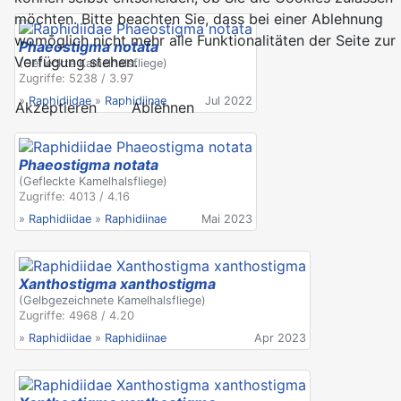
möchten. Bitte beachten Sie, dass bei einer Ablehnung
womöglich nicht mehr alle Funktionalitäten der Seite zur
Phaeostigma notata
Verfügung stehen.
(Gefleckte Kamelhalsfliege)
Zugriffe: 5238 / 3.97
»
Raphidiidae
»
Raphidiinae
Jul 2022
Akzeptieren
Ablehnen
Phaeostigma notata
(Gefleckte Kamelhalsfliege)
Zugriffe: 4013 / 4.16
»
Raphidiidae
»
Raphidiinae
Mai 2023
Xanthostigma xanthostigma
(Gelbgezeichnete Kamelhalsfliege)
Zugriffe: 4968 / 4.20
»
Raphidiidae
»
Raphidiinae
Apr 2023