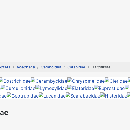
optera
Adephaga
Caraboidea
Carabidae
Harpalinae
nae