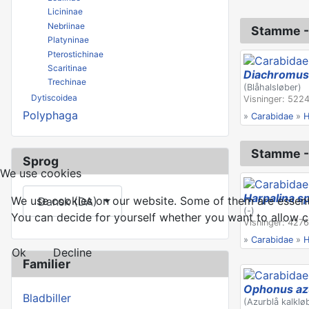
Licininae
Nebriinae
Stamme - 
Platyninae
Pterostichinae
Scaritinae
Diachromus
Trechinae
(Blåhalsløber)
Dytiscoidea
Visninger: 5224
Polyphaga
»
Carabidae
»
H
Stamme - 
Sprog
We use cookies
Vælg dit sprog
Harpalina sp
We use cookies on our website. Some of them are essential
Dansk (DA)
(-)
You can decide for yourself whether you want to allow coo
Visninger: 4276
»
Carabidae
»
H
Ok
Decline
Familier
Ophonus az
Bladbiller
(Azurblå kalklø