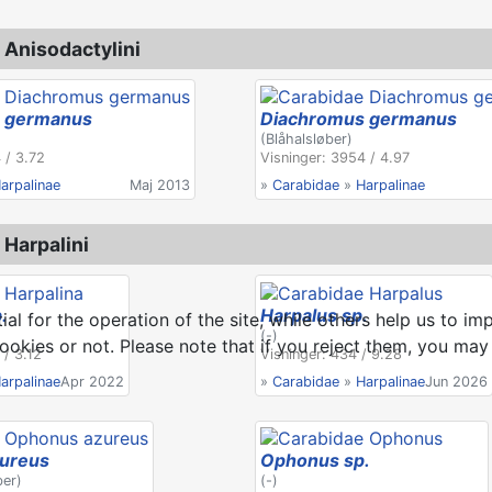
Anisodactylini
 germanus
Diachromus germanus
(Blåhalsløber)
 / 3.72
Visninger: 3954 / 4.97
arpalinae
Maj 2013
»
Carabidae
»
Harpalinae
Harpalini
.
Harpalus sp.
 for the operation of the site, while others help us to imp
(-)
kies or not. Please note that if you reject them, you may no
 / 3.12
Visninger: 434 / 9.28
arpalinae
Apr 2022
»
Carabidae
»
Harpalinae
Jun 2026
ureus
Ophonus sp.
ber)
(-)