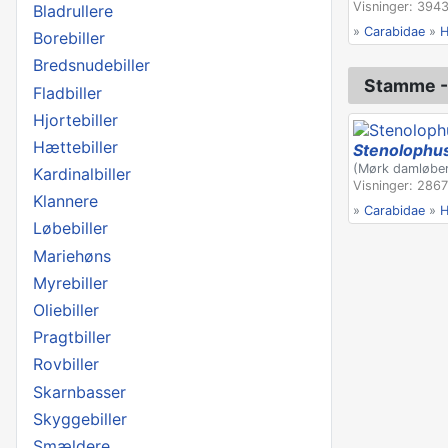
Visninger: 3943
Bladrullere
»
Carabidae
»
H
Borebiller
Bredsnudebiller
Stamme -
Fladbiller
Hjortebiller
Hættebiller
Stenolophu
(Mørk damløbe
Kardinalbiller
Visninger: 2867
Klannere
»
Carabidae
»
H
Løbebiller
Mariehøns
Myrebiller
Oliebiller
Pragtbiller
Rovbiller
Skarnbasser
Skyggebiller
Smældere