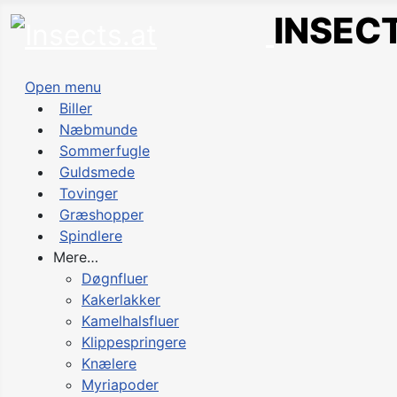
INSECT
Open menu
Biller
Næbmunde
Sommerfugle
Guldsmede
Tovinger
Græshopper
Spindlere
Mere…
Døgnfluer
Kakerlakker
Kamelhalsfluer
Klippespringere
Knælere
Myriapoder