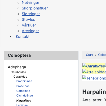
Netvinger
Skorpionsfluer
Slørvinger
Støvlus
Vårfluer
Årevinger
Kontakt
Coleoptera
Start
Cole
Adephaga
Caraboidea
Carabidae
Brachininae
Broscinae
Harpali
Carabinae
Cicindelinae
Antal arter: 3
Harpalinae
Lebiinae