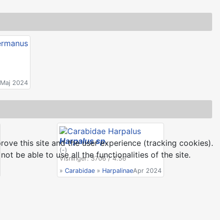
Maj 2024
Harpalus sp.
rove this site and the user experience (tracking cookies).
(-)
t be able to use all the functionalities of the site.
Visninger: 3706 / 4.56
»
Carabidae
»
Harpalinae
Apr 2024