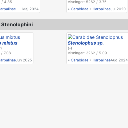
 / 4.85
Visninger: 5262 / 3.75
arpalinae
Maj 2024
»
Carabidae
»
Harpalinae
Jul 2020
 Stenolophini
s mixtus
Stenolophus sp.
r)
(-)
 / 7.08
Visninger: 3262 / 5.09
arpalinae
Jun 2025
»
Carabidae
»
Harpalinae
Aug 2024