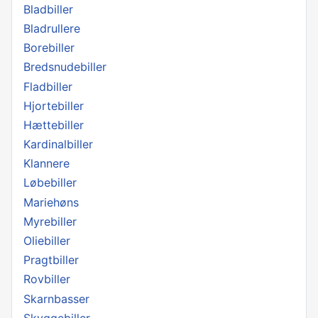
Bladbiller
Bladrullere
Borebiller
Bredsnudebiller
Fladbiller
Hjortebiller
Hættebiller
Kardinalbiller
Klannere
Løbebiller
Mariehøns
Myrebiller
Oliebiller
Pragtbiller
Rovbiller
Skarnbasser
Skyggebiller