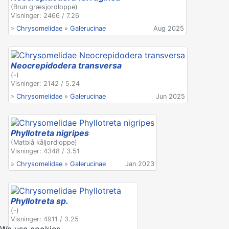
(Brun græsjordloppe)
Visninger: 2466 / 7.26
»
Chrysomelidae
»
Galerucinae
Aug 2025
Neocrepidodera transversa
(-)
Visninger: 2142 / 5.24
»
Chrysomelidae
»
Galerucinae
Jun 2025
Phyllotreta nigripes
(Matblå kåljordloppe)
Visninger: 4348 / 3.51
»
Chrysomelidae
»
Galerucinae
Jan 2023
Phyllotreta sp.
(-)
Visninger: 4911 / 3.25
We use cookies