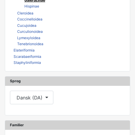
Galerucinae
Hispinae
Cleroidea
Coccinelloidea
Cucujoidea
Curculionoidea
Lymexyloidea
Tenebrionoidea
Elateriformia
Scarabaeiformia
Staphyliniformia
Sprog
Vælg dit sprog
Dansk (DA)
Familier