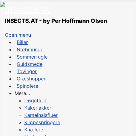
INSECTS.AT - by Per Hoffmann Olsen
Open menu
Biller
Næbmunde
Sommerfugle
Guldsmede
Tovinger
Græshopper
Spindlere
Mere…
Døgnfluer
Kakerlakker
Kamelhalsfluer
Klippespringere
Knælere