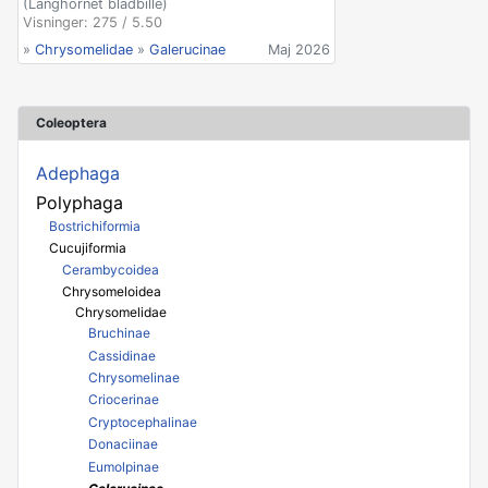
(Langhornet bladbille)
Visninger: 275 / 5.50
»
Chrysomelidae
»
Galerucinae
Maj 2026
Coleoptera
Adephaga
Polyphaga
Bostrichiformia
Cucujiformia
Cerambycoidea
Chrysomeloidea
Chrysomelidae
Bruchinae
Cassidinae
Chrysomelinae
Criocerinae
Cryptocephalinae
Donaciinae
Eumolpinae