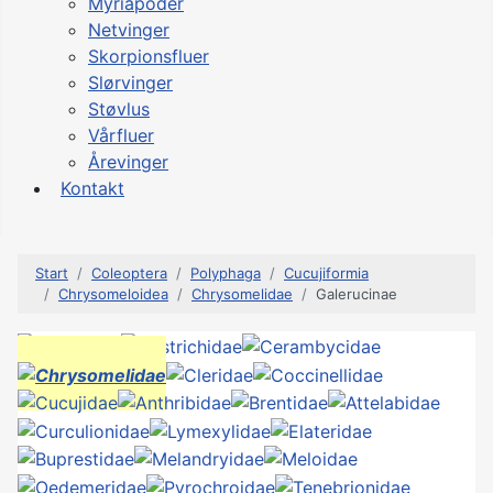
Myriapoder
Netvinger
Skorpionsfluer
Slørvinger
Støvlus
Vårfluer
Årevinger
Kontakt
Start
Coleoptera
Polyphaga
Cucujiformia
Chrysomeloidea
Chrysomelidae
Galerucinae