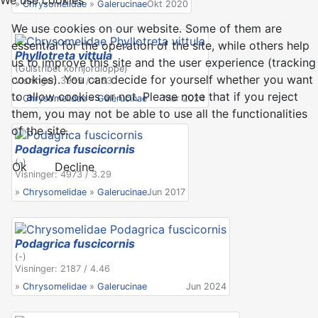
»
Chrysomelidae
»
Galerucinae
Okt 2020
We use cookies on our website. Some of them are
essential for the operation of the site, while others help
Phyllotreta vittula
us to improve this site and the user experience (tracking
(Gulstribet kornjordloppe)
cookies). You can decide for yourself whether you want
Visninger: 3959 / 4.53
to allow cookies or not. Please note that if you reject
»
Chrysomelidae
»
Galerucinae
Mar 2024
them, you may not be able to use all the functionalities
of the site.
Podagrica fuscicornis
(-)
Ok
Decline
Visninger: 4973 / 3.29
»
Chrysomelidae
»
Galerucinae
Jun 2017
Podagrica fuscicornis
(-)
Visninger: 2187 / 4.46
»
Chrysomelidae
»
Galerucinae
Jun 2024