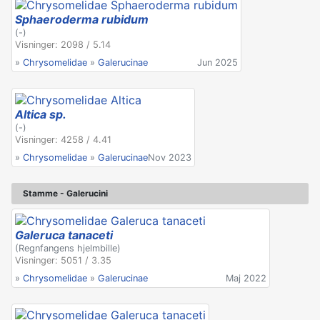
Sphaeroderma rubidum
(-)
Visninger: 2098 / 5.14
»
Chrysomelidae
»
Galerucinae
Jun 2025
Altica sp.
(-)
Visninger: 4258 / 4.41
»
Chrysomelidae
»
Galerucinae
Nov 2023
Stamme - Galerucini
Galeruca tanaceti
(Regnfangens hjelmbille)
Visninger: 5051 / 3.35
»
Chrysomelidae
»
Galerucinae
Maj 2022