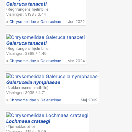
Galeruca tanaceti
(Regnfangens hjelmbille)
Visninger: 5198 / 3.44
»
Chrysomelidae
»
Galerucinae
Jun 2022
Galeruca tanaceti
(Regnfangens hjelmbille)
Visninger: 3869 / 4.40
»
Chrysomelidae
»
Galerucinae
Mar 2024
Galerucella nymphaeae
(Nøkkerosens bladbille)
Visninger: 3035 / 4.71
»
Chrysomelidae
»
Galerucinae
Maj 2009
Lochmaea crataegi
(Tjørnebladbille)
Visninger: 4154 / 5.09