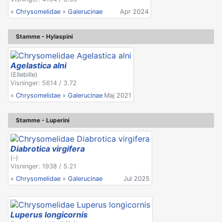
»
Chrysomelidae
»
Galerucinae
Apr 2024
Stamme - Hylaspini
Agelastica alni
(Ellebille)
Visninger: 5614 / 3.72
»
Chrysomelidae
»
Galerucinae
Maj 2021
Stamme - Luperini
Diabrotica virgifera
(-)
Visninger: 1938 / 5.21
»
Chrysomelidae
»
Galerucinae
Jul 2025
Luperus longicornis