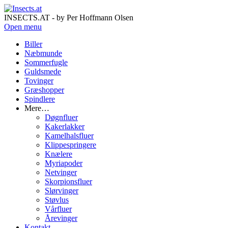
INSECTS.AT - by Per Hoffmann Olsen
Open menu
Biller
Næbmunde
Sommerfugle
Guldsmede
Tovinger
Græshopper
Spindlere
Mere…
Døgnfluer
Kakerlakker
Kamelhalsfluer
Klippespringere
Knælere
Myriapoder
Netvinger
Skorpionsfluer
Slørvinger
Støvlus
Vårfluer
Årevinger
Kontakt