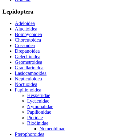
Lepidoptera
Adeloidea
Alucitoidea
Bombycoidea
Choreutoidea
Cossoidea
Drepanoidea
Gelechioidea
Geometroidea
Gracillarioidea
Lasiocampoidea
Nepticuloidea
Noctuoidea
Papilionoidea
Hesperiidae
Lycaenidae
Nymphalidae
Papilionidae
Pieridae
Riodinidae
Nemeobiinae
Pterophoroidea