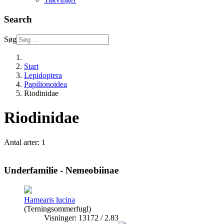
Search
Søg
Start
Lepidoptera
Papilionoidea
Riodinidae
Riodinidae
Antal arter: 1
Underfamilie - Nemeobiinae
Hamearis lucina
(Terningsommerfugl)
Visninger: 13172 / 2.83