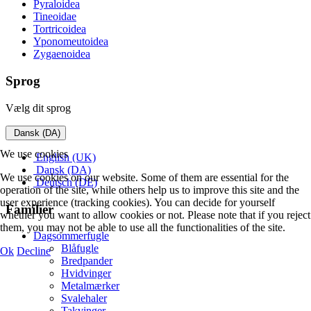
Pyraloidea
Tineoidae
Tortricoidea
Yponomeutoidea
Zygaenoidea
Sprog
Vælg dit sprog
Dansk (DA)
We use cookies
English (UK)
Dansk (DA)
We use cookies on our website. Some of them are essential for the
Deutsch (DE)
operation of the site, while others help us to improve this site and the
user experience (tracking cookies). You can decide for yourself
Familier
whether you want to allow cookies or not. Please note that if you reject
them, you may not be able to use all the functionalities of the site.
Dagsommerfugle
Blåfugle
Ok
Decline
Bredpander
Hvidvinger
Metalmærker
Svalehaler
Takvinger