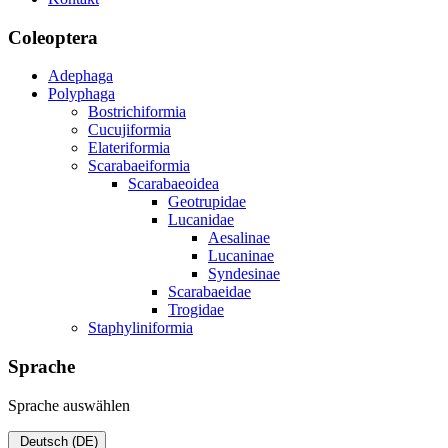
Coleoptera
Adephaga
Polyphaga
Bostrichiformia
Cucujiformia
Elateriformia
Scarabaeiformia
Scarabaeoidea
Geotrupidae
Lucanidae
Aesalinae
Lucaninae
Syndesinae
Scarabaeidae
Trogidae
Staphyliniformia
Sprache
Sprache auswählen
Deutsch (DE)