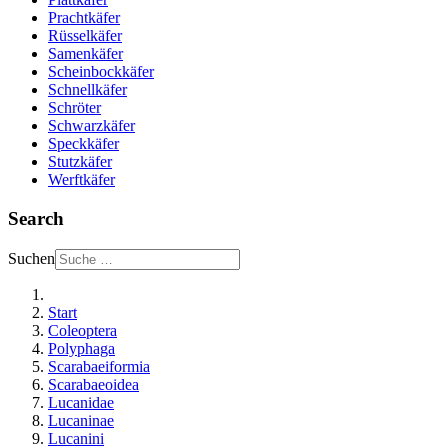
Prachtkäfer
Rüsselkäfer
Samenkäfer
Scheinbockkäfer
Schnellkäfer
Schröter
Schwarzkäfer
Speckkäfer
Stutzkäfer
Werftkäfer
Search
Suchen
Start
Coleoptera
Polyphaga
Scarabaeiformia
Scarabaeoidea
Lucanidae
Lucaninae
Lucanini