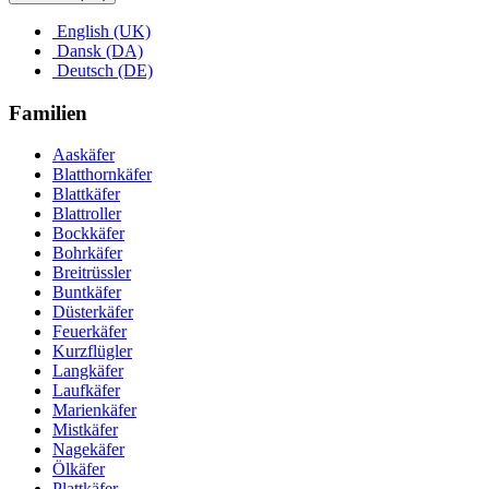
English (UK)
Dansk (DA)
Deutsch (DE)
Familien
Aaskäfer
Blatthornkäfer
Blattkäfer
Blattroller
Bockkäfer
Bohrkäfer
Breitrüssler
Buntkäfer
Düsterkäfer
Feuerkäfer
Kurzflügler
Langkäfer
Laufkäfer
Marienkäfer
Mistkäfer
Nagekäfer
Ölkäfer
Plattkäfer