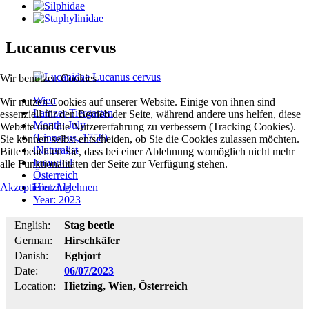
Lucanus cervus
Wir benutzen Cookies
Wien
Wir nutzen Cookies auf unserer Website. Einige von ihnen sind
Lainzer Tiergarten
essenziell für den Betrieb der Seite, während andere uns helfen, diese
Month: July
Website und die Nutzererfahrung zu verbessern (Tracking Cookies).
(Linnaeus, 1758)
Sie können selbst entscheiden, ob Sie die Cookies zulassen möchten.
iNaturalist
Bitte beachten Sie, dass bei einer Ablehnung womöglich nicht mehr
Imported
alle Funktionalitäten der Seite zur Verfügung stehen.
Österreich
Hietzing
Akzeptieren
Ablehnen
Year: 2023
English:
Stag beetle
German:
Hirschkäfer
Danish:
Eghjort
Date:
06/07/2023
Location:
Hietzing, Wien, Österreich