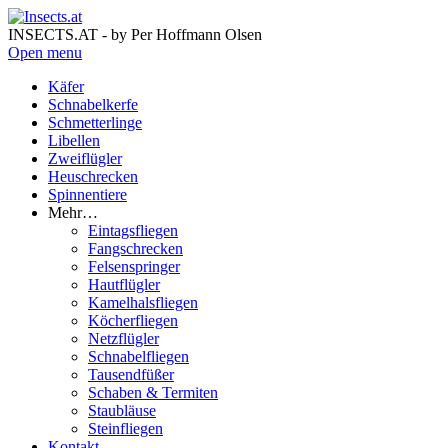
INSECTS.AT - by Per Hoffmann Olsen
Open menu
Käfer
Schnabelkerfe
Schmetterlinge
Libellen
Zweiflügler
Heuschrecken
Spinnentiere
Mehr…
Eintagsfliegen
Fangschrecken
Felsenspringer
Hautflügler
Kamelhalsfliegen
Köcherfliegen
Netzflügler
Schnabelfliegen
Tausendfüßer
Schaben & Termiten
Staubläuse
Steinfliegen
Kontakt