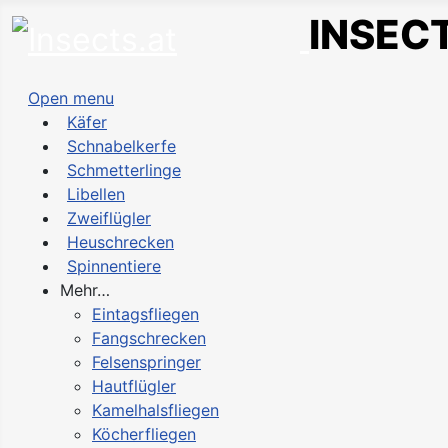
INSECT
Open menu
Käfer
Schnabelkerfe
Schmetterlinge
Libellen
Zweiflügler
Heuschrecken
Spinnentiere
Mehr…
Eintagsfliegen
Fangschrecken
Felsenspringer
Hautflügler
Kamelhalsfliegen
Köcherfliegen