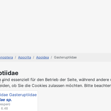
noptera
Apocrita
Apoidea
Gasteruptiidae
tiidae
 sind essenziell für den Betrieb der Seite, während andere
 1
eiden, ob Sie die Cookies zulassen möchten. Bitte beachten
dae sp.
espen)
/ 6.48