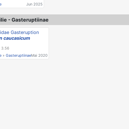
e
Jun 2025
lie - Gasteruptiinae
on caucasicum
/ 3.56
e
»
Gasteruptiinae
Mai 2020