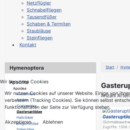
Netzflügler
Schnabelfliegen
Tausendfüßer
Schaben & Termiten
Staubläuse
Steinfliegen
Kontakt
Hymenoptera
Start
Hyme
Wir benutzen Cookies
Apocrita
Gasterup
Apoidea
Wir nutzen Cookies auf unserer Website. Einige von ihnen
Andrenidae
Anzahl Arten:
verbessern (Tracking Cookies). Sie können selbst entsch
Apidae
Crabronidae
Funktionalitäten der Seite zur Verfügung stehen.
Gasteruptiidae
Gasteruptii
Halictidae
Akzeptieren
Ablehnen
(Schmalbauchw
Megachilidae
Zugriffe: 1306 
Sphecidae