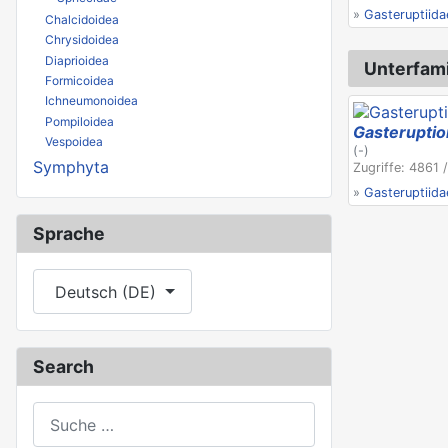
»
Gasteruptiida
Chalcidoidea
Chrysidoidea
Diaprioidea
Unterfami
Formicoidea
Ichneumonoidea
Pompiloidea
Gasterupti
Vespoidea
(-)
Symphyta
Zugriffe: 4861 
»
Gasteruptiida
Sprache
Sprache auswählen
Deutsch (DE)
Search
Suchen