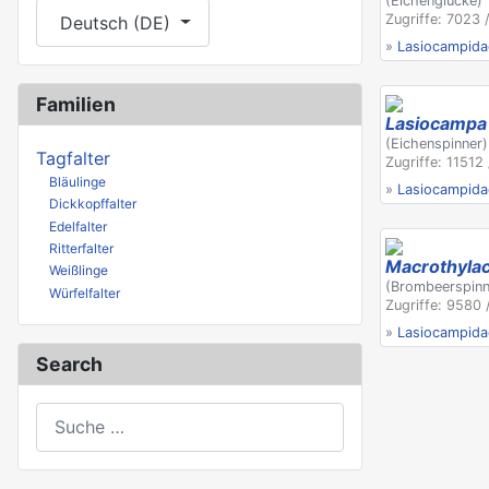
(Eichenglucke)
Sprache auswählen
Zugriffe: 7023 
Deutsch (DE)
»
Lasiocampida
Familien
Lasiocampa
(Eichenspinner)
Tagfalter
Zugriffe: 11512 
Bläulinge
»
Lasiocampida
Dickkopffalter
Edelfalter
Ritterfalter
Macrothylac
Weißlinge
(Brombeerspinn
Würfelfalter
Zugriffe: 9580 
»
Lasiocampida
Search
Suchen