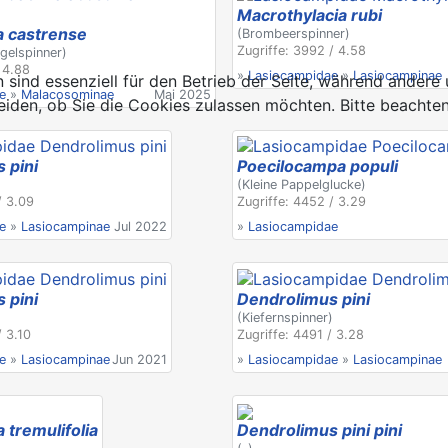
Macrothylacia rubi
 castrense
(Brombeerspinner)
Zugriffe: 3992 / 4.58
gelspinner)
/ 4.88
»
Lasiocampidae
»
Lasiocampinae
 sind essenziell für den Betrieb der Seite, während andere
e
»
Malacosominae
Mai 2025
eiden, ob Sie die Cookies zulassen möchten. Bitte beachten
 pini
Poecilocampa populi
)
(Kleine Pappelglucke)
/ 3.09
Zugriffe: 4452 / 3.29
e
»
Lasiocampinae
Jul 2022
»
Lasiocampidae
 pini
Dendrolimus pini
)
(Kiefernspinner)
/ 3.10
Zugriffe: 4491 / 3.28
e
»
Lasiocampinae
Jun 2021
»
Lasiocampidae
»
Lasiocampinae
 tremulifolia
Dendrolimus pini pini