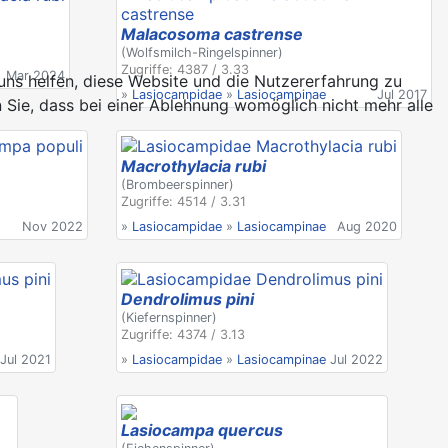
Malacosoma castrense
(Wolfsmilch-Ringelspinner)
Zugriffe: 4387 / 3.33
Mar 2024
 uns helfen, diese Website und die Nutzererfahrung zu
»
Lasiocampidae
»
Lasiocampinae
Jul 2017
 Sie, dass bei einer Ablehnung womöglich nicht mehr alle
Macrothylacia rubi
(Brombeerspinner)
Zugriffe: 4514 / 3.31
Nov 2022
»
Lasiocampidae
»
Lasiocampinae
Aug 2020
Dendrolimus pini
(Kiefernspinner)
Zugriffe: 4374 / 3.13
Jul 2021
»
Lasiocampidae
»
Lasiocampinae
Jul 2022
Lasiocampa quercus