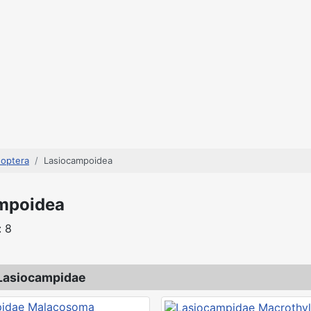
doptera
Lasiocampoidea
mpoidea
: 8
 Lasiocampidae