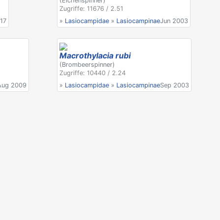
(Eichenspinner)
Zugriffe: 11676 / 2.51
17
»
Lasiocampidae
»
Lasiocampinae
Jun 2003
Macrothylacia rubi
(Brombeerspinner)
Zugriffe: 10440 / 2.24
Aug 2009
»
Lasiocampidae
»
Lasiocampinae
Sep 2003