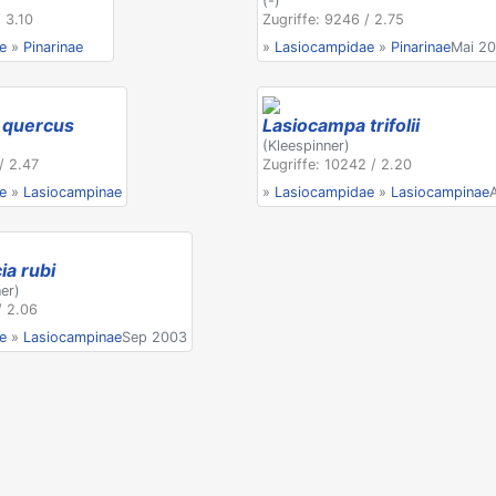
(-)
/ 3.10
Zugriffe: 9246 / 2.75
e
»
Pinarinae
»
Lasiocampidae
»
Pinarinae
Mai 20
 quercus
Lasiocampa trifolii
(Kleespinner)
/ 2.47
Zugriffe: 10242 / 2.20
e
»
Lasiocampinae
»
Lasiocampidae
»
Lasiocampinae
ia rubi
er)
/ 2.06
e
»
Lasiocampinae
Sep 2003