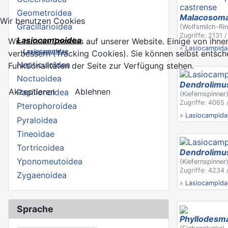
Geometroidea
Malacosoma
Wir benutzen Cookies
Gracillarioidea
(Wolfsmilch-Rin
Zugriffe: 2131 
Lasiocampoidea
Wir nutzen Cookies auf unserer Website. Einige von ihnen
»
Lasiocampida
Lasiocampidae
verbessern (Tracking Cookies). Sie können selbst entsch
Nepticuloidea
Funktionalitäten der Seite zur Verfügung stehen.
Noctuoidea
Dendrolimus
Akzeptieren
Ablehnen
Papilionoidea
(Kiefernspinner
Zugriffe: 4065 
Pterophoroidea
»
Lasiocampida
Pyraloidea
Tineoidae
Tortricoidea
Dendrolimus
Yponomeutoidea
(Kiefernspinner
Zugriffe: 4234 
Zygaenoidea
»
Lasiocampida
Sprache
Phyllodesma