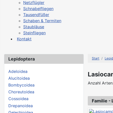
Netzflügler
Schnabelfliegen
Tausendfüßer
Schaben & Termiten
Staubläuse
Steinfliegen
Kontakt
Lepidoptera
Start
Lepi
Adeloidea
Lasioca
Alucitoidea
Anzahl Arten
Bombycoidea
Choreutoidea
Cossoidea
Familie -
Drepanoidea
Gelechioidea