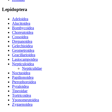
Lepidoptera
Adeloidea
Alucitoidea
Bombycoidea
Choreutoidea
Cossoidea
Drepanoidea
Gelechioidea
Geometroidea
Gracillarioidea
Lasiocampoidea
Nepticuloidea
Nepticulidae
Noctuoidea
Papilionoidea
Pterophoroidea
Pyraloidea
Tineoidae
Tortricoidea
Yponomeutoidea
Zygaenoidea