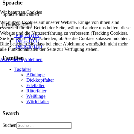
Sprache
Wir benutzen Cookies
Sprache auswählen
Wir nutzen Cookies auf unserer Website. Einige von ihnen sind
Deutsch (DE)
essenziell für den Betrieb der Seite, während andere uns helfen, diese
Website und die Nutzererfahrung zu verbessern (Tracking Cookies).
English (UK)
Sie können selbst entscheiden, ob Sie die Cookies zulassen möchten.
Dansk (DA)
Bitte beachten Sie, dass bei einer Ablehnung womöglich nicht mehr
Deutsch (DE)
alle Funktionalitäten der Seite zur Verfügung stehen.
Familien
Akzeptieren
Ablehnen
Tagfalter
Bläulinge
Dickkopffalter
Edelfalter
Ritterfalter
Weißlinge
Würfelfalter
Search
Suchen