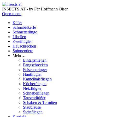
INSECTS.AT - by Per Hoffmann Olsen
Open menu
Käfer
Schnabelkerfe
Schmetterlinge
Libellen
Zweiflügler
Heuschrecken
Spinnentiere
Mehr…
Eintagsfliegen
Fangschrecken
Felsenspringer
Hautflügler
Kamelhalsfliegen
Köcherfliegen
Netzflügler
Schnabelfliegen
Tausendfüßer
Schaben & Termiten
Staubläuse
Steinfliegen
Kontakt