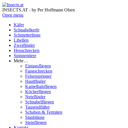
INSECTS.AT - by Per Hoffmann Olsen
Open menu
Käfer
Schnabelkerfe
Schmetterlinge
Libellen
Zweiflügler
Heuschrecken
Spinnentiere
Mehr…
Eintagsfliegen
Fangschrecken
Felsenspringer
Hautflügler
Kamelhalsfliegen
Köcherfliegen
Netzflügler
Schnabelfliegen
Tausendfüßer
Schaben & Termiten
Staubläuse
Steinfliegen
Kontakt