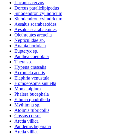
Lucanus cervus
Dorcus parallelipipedus
Sinodendron cylindricum
Sinodendron cylindricum
Aesalus scarabaeoides
Aesalus scarabaeoides
Olethreutes arcuella
Nepticulidae sp.
Anania hortulata
Eupteryx sp.
Panthea coenobita
Thera sp.
Hypena crassalis
Acronicta aceris
Elaphria venustula
Homoeosoma sinuella
Moma alpium
Phalera bucephala
Ethmia quadrillella
Mythimna sp.
Atolmis rubricollis
Cossus cossus
Arctia villica
Pandemis heparana
Arctia villica