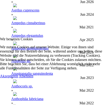
»
Jun 2026
Agrilus cuprescens
»
Jun 2024
Ampedus cinnaberinus
»
Mai 2021
Ampedus elegantulus
Wir benutzen Cookies
»
Apr 2025
Wir nutzen Cookies auf unserer Website. Einige von ihnen sind
Ampedus sanguinolentus
essenziell für den Betrieb der Seite, während andere uns helfen, diese
»
Mai 2021
Website und die Nutzererfahrung zu verbessern (Tracking Cookies).
Sie können selbst entscheiden, ob Sie die Cookies zulassen möchten.
Ampedus sp.
Bitte beachten Sie, dass bei einer Ablehnung womöglich nicht mehr
»
Mai 2022
alle Funktionalitäten der Seite zur Verfügung stehen.
Anastrangalia sanguinolenta
Akzeptieren
Ablehnen
»
Jun 2023
Anthocoris sp.
»
Mai 2022
Anthophila fabriciana
»
Mai 2022