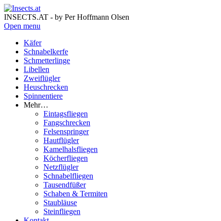
INSECTS.AT - by Per Hoffmann Olsen
Open menu
Käfer
Schnabelkerfe
Schmetterlinge
Libellen
Zweiflügler
Heuschrecken
Spinnentiere
Mehr…
Eintagsfliegen
Fangschrecken
Felsenspringer
Hautflügler
Kamelhalsfliegen
Köcherfliegen
Netzflügler
Schnabelfliegen
Tausendfüßer
Schaben & Termiten
Staubläuse
Steinfliegen
Kontakt