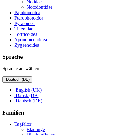
Nolidae
Notodontidae
Papilionoidea
Pterophoroidea
Pyraloidea
Tineoidae
Tortricoidea
Yponomeutoidea
Zygaenoidea
Sprache
Sprache auswählen
Deutsch (DE)
English (UK)
Dansk (DA)
Deutsch (DE)
Familien
Tagfalter
Bläulinge
Dickkopffalter