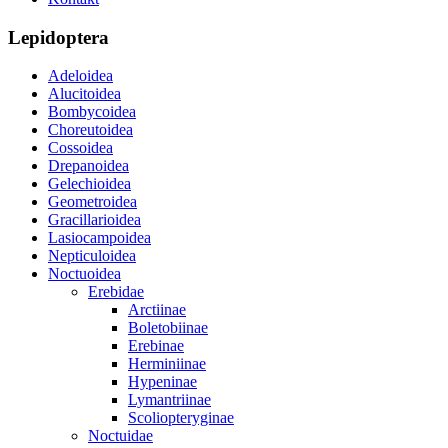
Lepidoptera
Adeloidea
Alucitoidea
Bombycoidea
Choreutoidea
Cossoidea
Drepanoidea
Gelechioidea
Geometroidea
Gracillarioidea
Lasiocampoidea
Nepticuloidea
Noctuoidea
Erebidae
Arctiinae
Boletobiinae
Erebinae
Herminiinae
Hypeninae
Lymantriinae
Scoliopteryginae
Noctuidae