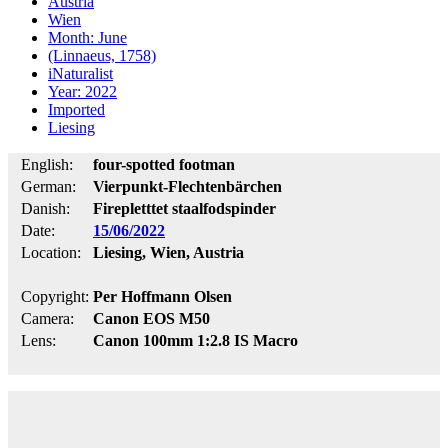
Austria
Wien
Month: June
(Linnaeus, 1758)
iNaturalist
Year: 2022
Imported
Liesing
English:
four-spotted footman
German:
Vierpunkt-Flechtenbärchen
Danish:
Firepletttet staalfodspinder
Date:
15/06/2022
Location:
Liesing, Wien, Austria
Copyright:
Per Hoffmann Olsen
Camera:
Canon EOS M50
Lens:
Canon 100mm 1:2.8 IS Macro