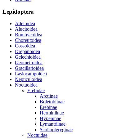
Lepidoptera
Adeloidea
Alucitoidea
Bombycoidea
Choreutoidea
Cossoidea
Drepanoidea
Gelechioidea
Geometroidea
Gracillarioidea
Lasiocampoidea
Nepticuloidea
Noctuoidea
Erebidae
Arctiinae
Boletobiinae
Erebinae
Herminiinae
Hypeninae
Lymantriinae
Scoliopteryginae
Noctuidae