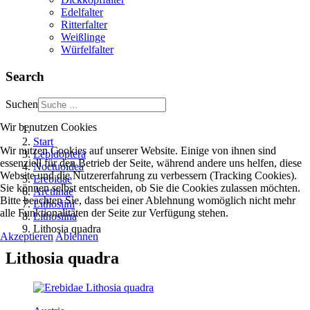
Edelfalter
Ritterfalter
Weißlinge
Würfelfalter
Search
Suchen
Wir benutzen Cookies
Start
Wir nutzen Cookies auf unserer Website. Einige von ihnen sind
Lepidoptera
essenziell für den Betrieb der Seite, während andere uns helfen, diese
Noctuoidea
Website und die Nutzererfahrung zu verbessern (Tracking Cookies).
Erebidae
Sie können selbst entscheiden, ob Sie die Cookies zulassen möchten.
Arctiinae
Bitte beachten Sie, dass bei einer Ablehnung womöglich nicht mehr
Lithosiini
alle Funktionalitäten der Seite zur Verfügung stehen.
Lithosiina
Lithosia quadra
Akzeptieren
Ablehnen
Lithosia quadra