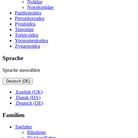
Nolidae
Notodontidae
Papilionoidea
Pterophoroidea
Pyraloidea
Tineoidae
Tortricoidea
Yponomeutoidea
Zygaenoidea
Sprache
Sprache auswählen
Deutsch (DE)
English (UK)
Dansk (DA)
Deutsch (DE)
Familien
Tagfalter
Bläulinge
Dickkopffalter