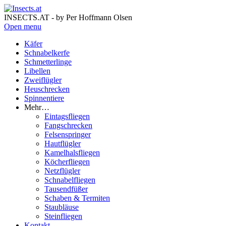
INSECTS.AT - by Per Hoffmann Olsen
Open menu
Käfer
Schnabelkerfe
Schmetterlinge
Libellen
Zweiflügler
Heuschrecken
Spinnentiere
Mehr…
Eintagsfliegen
Fangschrecken
Felsenspringer
Hautflügler
Kamelhalsfliegen
Köcherfliegen
Netzflügler
Schnabelfliegen
Tausendfüßer
Schaben & Termiten
Staubläuse
Steinfliegen
Kontakt