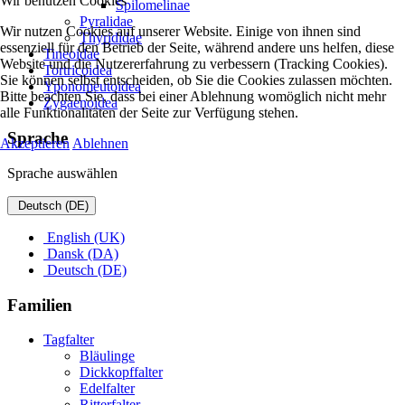
Wir benutzen Cookies
Spilomelinae
Pyralidae
Wir nutzen Cookies auf unserer Website. Einige von ihnen sind
Thyrididae
essenziell für den Betrieb der Seite, während andere uns helfen, diese
Tineoidae
Website und die Nutzererfahrung zu verbessern (Tracking Cookies).
Tortricoidea
Sie können selbst entscheiden, ob Sie die Cookies zulassen möchten.
Yponomeutoidea
Bitte beachten Sie, dass bei einer Ablehnung womöglich nicht mehr
Zygaenoidea
alle Funktionalitäten der Seite zur Verfügung stehen.
Sprache
Akzeptieren
Ablehnen
Sprache auswählen
Deutsch (DE)
English (UK)
Dansk (DA)
Deutsch (DE)
Familien
Tagfalter
Bläulinge
Dickkopffalter
Edelfalter
Ritterfalter