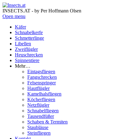
INSECTS.AT - by Per Hoffmann Olsen
Open menu
Käfer
Schnabelkerfe
Schmetterlinge
Libellen
Zweiflügler
Heuschrecken
Spinnentiere
Mehr…
Eintagsfliegen
Fangschrecken
Felsenspringer
Hautflügler
Kamelhalsfliegen
Köcherfliegen
Netzflügler
Schnabelfliegen
Tausendfüßer
Schaben & Termiten
Staubläuse
Steinfliegen
Kontakt