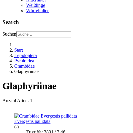
Weißlinge
Würfelfalter
Search
Suchen
Start
Lepidoptera
Pyraloidea
Crambidae
Glaphyriinae
Glaphyriinae
Anzahl Arten: 1
Evergestis pallidata
(-)
Zugriffe: 3801 / 3.46