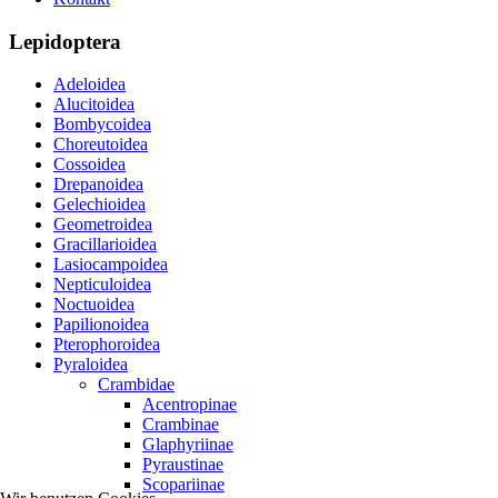
Lepidoptera
Adeloidea
Alucitoidea
Bombycoidea
Choreutoidea
Cossoidea
Drepanoidea
Gelechioidea
Geometroidea
Gracillarioidea
Lasiocampoidea
Nepticuloidea
Noctuoidea
Papilionoidea
Pterophoroidea
Pyraloidea
Crambidae
Acentropinae
Crambinae
Glaphyriinae
Pyraustinae
Scopariinae