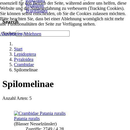
essenziell für den Betrieb der Seite, während andere uns helfen, diese
Weißlinge
Website und die Nutzererfahrung zu verbessern (Tracking Cookies).
Würfelfalter
Sie können selbst entscheiden, ob Sie die Cookies zulassen möchten.
Bitte beachten Sie, dass bei einer Ablehnung womöglich nicht mehr
Search
alle Funktionalitäten der Seite zur Verfügung stehen.
Suchen
Akzeptieren
Ablehnen
Start
Lepidoptera
Pyraloidea
Crambidae
Spilomelinae
Spilomelinae
Anzahl Arten: 5
Patania ruralis
(Blasser Nesselzünsler)
Zugriffe: 2749 / 4.28