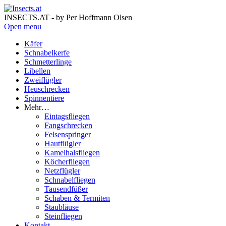
INSECTS.AT - by Per Hoffmann Olsen
Open menu
Käfer
Schnabelkerfe
Schmetterlinge
Libellen
Zweiflügler
Heuschrecken
Spinnentiere
Mehr…
Eintagsfliegen
Fangschrecken
Felsenspringer
Hautflügler
Kamelhalsfliegen
Köcherfliegen
Netzflügler
Schnabelfliegen
Tausendfüßer
Schaben & Termiten
Staubläuse
Steinfliegen
Kontakt