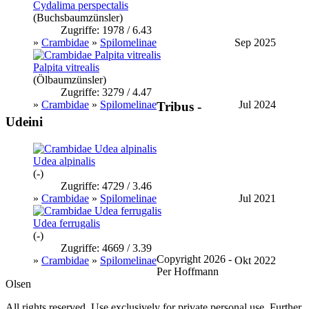
Cydalima perspectalis
(Buchsbaumzünsler)
Zugriffe: 1978 / 6.43
»
Crambidae
»
Spilomelinae
Sep 2025
Palpita vitrealis
(Ölbaumzünsler)
Zugriffe: 3279 / 4.47
»
Crambidae
»
Spilomelinae
Jul 2024
Tribus -
Udeini
Udea alpinalis
(-)
Zugriffe: 4729 / 3.46
»
Crambidae
»
Spilomelinae
Jul 2021
Udea ferrugalis
(-)
Zugriffe: 4669 / 3.39
Copyright 2026 -
»
Crambidae
»
Spilomelinae
Okt 2022
Per Hoffmann
Olsen
All rights reserved. Use exclusively for private personal use. Further