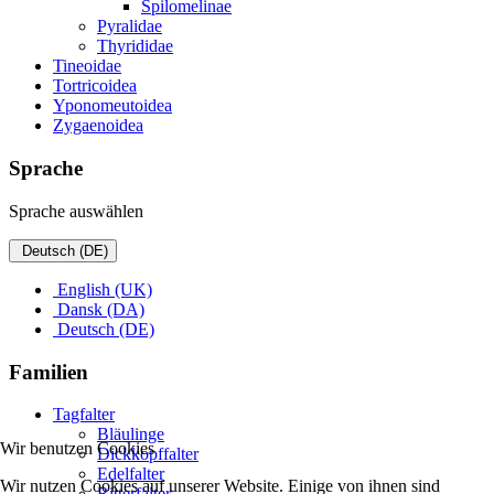
Spilomelinae
Pyralidae
Thyrididae
Tineoidae
Tortricoidea
Yponomeutoidea
Zygaenoidea
Sprache
Sprache auswählen
Deutsch (DE)
English (UK)
Dansk (DA)
Deutsch (DE)
Familien
Tagfalter
Bläulinge
Wir benutzen Cookies
Dickkopffalter
Edelfalter
Wir nutzen Cookies auf unserer Website. Einige von ihnen sind
Ritterfalter