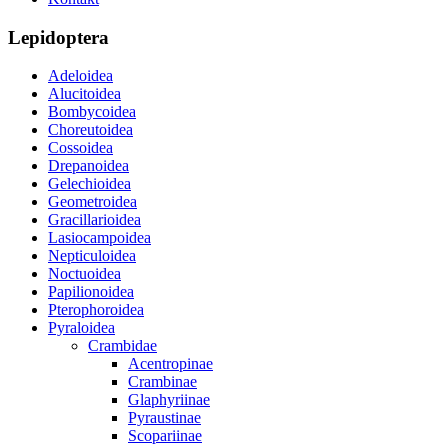
Lepidoptera
Adeloidea
Alucitoidea
Bombycoidea
Choreutoidea
Cossoidea
Drepanoidea
Gelechioidea
Geometroidea
Gracillarioidea
Lasiocampoidea
Nepticuloidea
Noctuoidea
Papilionoidea
Pterophoroidea
Pyraloidea
Crambidae
Acentropinae
Crambinae
Glaphyriinae
Pyraustinae
Scopariinae